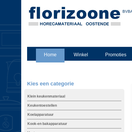
Home
Winkel
Promoties
Kies een categorie
Klein keukenmateriaal
Keukentoestellen
Koelapparatuur
Kook-en bakapparatuur