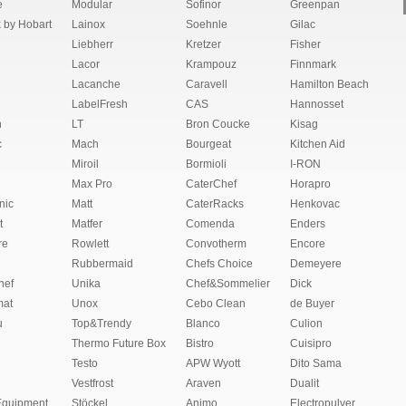
e
Modular
Sofinor
Greenpan
 by Hobart
Lainox
Soehnle
Gilac
Liebherr
Kretzer
Fisher
Lacor
Krampouz
Finnmark
Lacanche
Caravell
Hamilton Beach
LabelFresh
CAS
Hannosset
n
LT
Bron Coucke
Kisag
c
Mach
Bourgeat
Kitchen Aid
Miroil
Bormioli
I-RON
Max Pro
CaterChef
Horapro
nic
Matt
CaterRacks
Henkovac
t
Matfer
Comenda
Enders
re
Rowlett
Convotherm
Encore
Rubbermaid
Chefs Choice
Demeyere
hef
Unika
Chef&Sommelier
Dick
at
Unox
Cebo Clean
de Buyer
u
Top&Trendy
Blanco
Culion
Thermo Future Box
Bistro
Cuisipro
Testo
APW Wyott
Dito Sama
Vestfrost
Araven
Dualit
Equipment
Stöckel
Animo
Electropulver