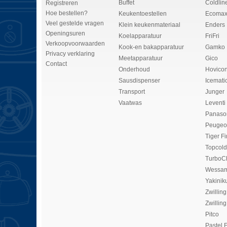
Buffet
Coldlin
Registreren
Hoe bestellen?
Keukentoestellen
Ecomax
Veel gestelde vragen
Klein keukenmateriaal
Enders
Openingsuren
Koelapparatuur
FriFri
Verkoopvoorwaarden
Kook-en bakapparatuur
Gamko
Privacy verklaring
Meetapparatuur
Gico
Contact
Onderhoud
Hovico
Sausdispenser
Icemati
Transport
Junger
Vaatwas
Leventi
Panaso
Peugeo
Tiger Fi
Topcold
TurboC
Wessam
Yakinik
Zwilling
Zwilling
Pitco
Pastel 