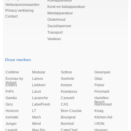
Koelapparatuur
Verkoopvoorwaarden
Kook-en bakapparatuur
Privacy verklaring
Meetapparatuur
Contact
Onderhoud
Sausdispenser
Transport
Vaatwas
Onze merken
Coldline
Modular
Sofinor
Greenpan
Ecomax by
Lainox
Soehnle
Gilac
Hobart
Enders
Liebherr
Kretzer
Fisher
FriFri
Lacor
Krampouz
Finnmark
Gamko
Lacanche
Caravell
Hamilton
Beach
Gico
LabelFresh
CAS
Hannosset
Hovicon
LT
Bron Coucke
Kisag
Icematic
Mach
Bourgeat
Kitchen Aid
Junger
Miroil
Bormioli
I-RON
Leventi
Max Pro
CaterChef
Horapro