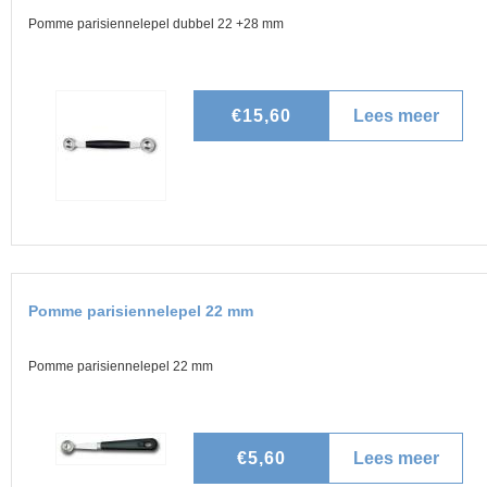
r
Pomme parisiennelepel dubbel 22 +28 mm
V
m
i
e
€15,60
Lees meer
o
s
s
v
o
e
n
r
t
Pomme parisiennelepel 22 mm
P
s
o
Pomme parisiennelepel 22 mm
c
m
h
€5,60
Lees meer
m
o
u