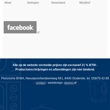
Moel
Solingen
Greenland
Wüsthof
Alle op de website vermelde prijzen zijn exclusief 21 % BTW -
Productomschrijvingen en afbeeldingen zijn niet bindend.
Florizoone BVBA, Nieuwpoortsesteenweg 661, 8400 Oostende, tel. 059/70.42.89
-
contact
- webdesign:
davinci