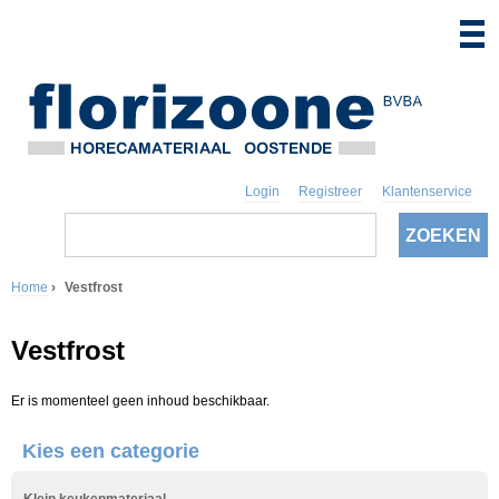
Login
Registreer
Klantenservice
Z
o
Z
e
k
Home
›
Vestfrost
o
e
U
n
e
Vestfrost
b
k
e
Er is momenteel geen inhoud beschikbaar.
v
n
Kies een categorie
e
t
l