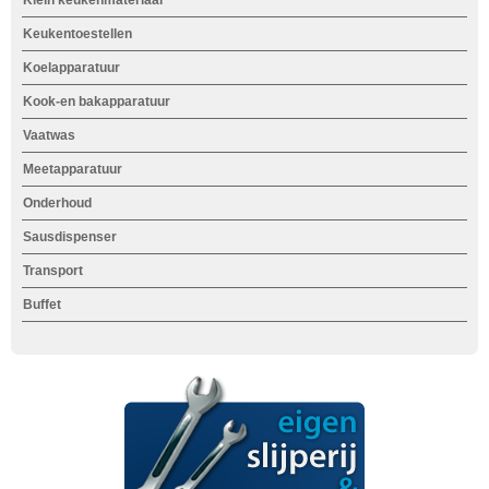
Klein keukenmateriaal
h
d
Keukentoestellen
i
Koelapparatuur
e
Kook-en bakapparatuur
r
Vaatwas
Meetapparatuur
Onderhoud
Sausdispenser
Transport
Buffet