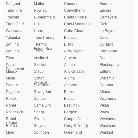
Peugeot
Matfer
Comenda
Enders
Tiger Fire
Rowlett
Convotherm
Encore
Topcold
Rubbermaid
Chefs Choice
Demeyere
TurboChef
Unika
Chef&Sommelier
Dick
Wessamat
Unox
Cebo Clean
de Buyer
Yakiniku
Top&Trendy
Blanco
Culion
Zwilling
Thermo
Bistro
Cuisipro
Future Box
Zwilling
Testo
APW Wyott
Dito Sama
Pitco
Vestfrost
Araven
Dualit
Pastel
Stöckel
Animo
Electropulver
Equipment
Musso
Staub
Alto-Shaam
Edlund
Mosa
Schott
Alpina
Dynamic
Zwiesel
Plate Mate
Scotsman
Arcoroc
Durobor
Pujadas
Scangrind
Bamix
Alinox
Roltex
Santos
Bialetti
Victorinox
Roner
Sama Dito
Best Inox
Vikan
Roller Grill
Sharp
Bargoin
Waca
Robot
Sitram
Cooper Atkins
Westbend
Coupe
Rhima
Solymac
Cosy & Trendy
Westmark
Moel
Solingen
Greenland
Wüsthof