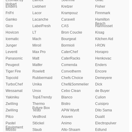
Ecomax by
Lainox
Soehnle
Gilac
Hobart
Enders
Liebherr
Kretzer
Fisher
FriFri
Lacor
Krampouz
Finnmark
Gamko
Lacanche
Caravell
Hamilton
Beach
Gico
LabelFresh
CAS
Hannosset
Hovicon
LT
Bron Coucke
Kisag
Icematic
Mach
Bourgeat
Kitchen Aid
Junger
Miroil
Bormioli
I-RON
Leventi
Max Pro
CaterChef
Horapro
Panasonic
Matt
CaterRacks
Henkovac
Peugeot
Matfer
Comenda
Enders
Tiger Fire
Rowlett
Convotherm
Encore
Topcold
Rubbermaid
Chefs Choice
Demeyere
TurboChef
Unika
Chef&Sommelier
Dick
Wessamat
Unox
Cebo Clean
de Buyer
Yakiniku
Top&Trendy
Blanco
Culion
Zwilling
Thermo
Bistro
Cuisipro
Future Box
Zwilling
Testo
APW Wyott
Dito Sama
Pitco
Vestfrost
Araven
Dualit
Pastel
Stöckel
Animo
Electropulver
Equipment
Musso
Staub
Alto-Shaam
Edlund