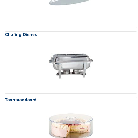
h
d
i
e
Chafing Dishes
r
Taartstandaard