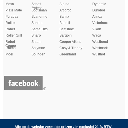
Mosa
Schott
Alpina
Dynamic
Zwiesel
Plate Mate
Scotsman
Arcoroc
Durobor
Pujadas
Scangrind
Bamix
Alinox
Roltex
Santos
Bialetti
Victorinox
Roner
Sama Dito
Best Inox
Vikan
Roller Grill
Sharp
Bargoin
Waca
Robot
Sitram
Cooper Atkins
Westbend
Coupe
Rhima
Solymac
Cosy & Trendy
Westmark
Moel
Solingen
Greenland
Wüsthof
Alle op de website vermelde prijzen zijn exclusief 21 % BTW -