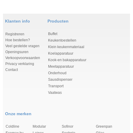
Klanten info
Producten
Buffet
Registreren
Hoe bestellen?
Keukentoestellen
Veel gestelde vragen
Klein keukenmateriaal
Openingsuren
Koelapparatuur
Verkoopvoorwaarden
Kook-en bakapparatuur
Privacy verklaring
Meetapparatuur
Contact
Onderhoud
Sausdispenser
Transport
Vaatwas
Onze merken
Coldline
Modular
Sofinor
Greenpan