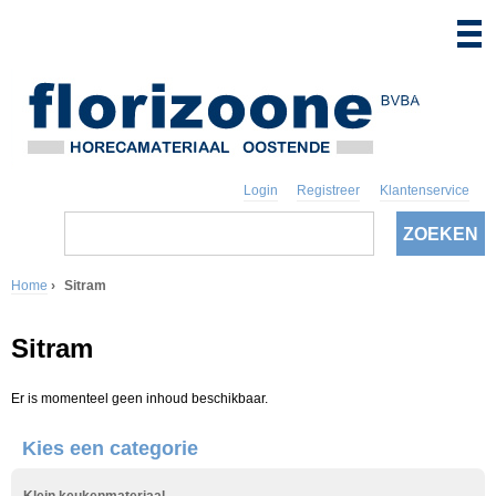
Login
Registreer
Klantenservice
Z
o
Z
e
k
Home
›
Sitram
o
e
U
n
e
Sitram
b
k
e
Er is momenteel geen inhoud beschikbaar.
v
n
Kies een categorie
e
t
l