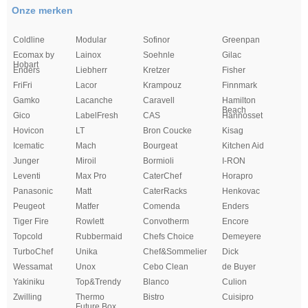
Onze merken
Coldline
Modular
Sofinor
Greenpan
Ecomax by
Lainox
Soehnle
Gilac
Hobart
Enders
Liebherr
Kretzer
Fisher
FriFri
Lacor
Krampouz
Finnmark
Gamko
Lacanche
Caravell
Hamilton
Beach
Gico
LabelFresh
CAS
Hannosset
Hovicon
LT
Bron Coucke
Kisag
Icematic
Mach
Bourgeat
Kitchen Aid
Junger
Miroil
Bormioli
I-RON
Leventi
Max Pro
CaterChef
Horapro
Panasonic
Matt
CaterRacks
Henkovac
Peugeot
Matfer
Comenda
Enders
Tiger Fire
Rowlett
Convotherm
Encore
Topcold
Rubbermaid
Chefs Choice
Demeyere
TurboChef
Unika
Chef&Sommelier
Dick
Wessamat
Unox
Cebo Clean
de Buyer
Yakiniku
Top&Trendy
Blanco
Culion
Zwilling
Thermo
Bistro
Cuisipro
Future Box