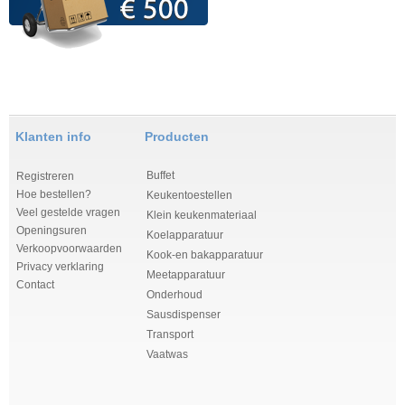
r
g
e
Klanten info
Producten
r
Buffet
Registreren
J
Hoe bestellen?
Keukentoestellen
Veel gestelde vragen
Klein keukenmateriaal
u
Openingsuren
Koelapparatuur
Verkoopvoorwaarden
Kook-en bakapparatuur
n
Privacy verklaring
Meetapparatuur
Contact
Onderhoud
g
Sausdispenser
Transport
e
Vaatwas
r