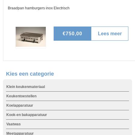
h
Braadpan hamburgers inox Electrisch
d
i
e
€750,00
Lees meer
o
r
v
e
Kies een categorie
r
Klein keukenmateriaal
B
Keukentoestellen
r
Koelapparatuur
a
Kook-en bakapparatuur
Vaatwas
a
Meetapparatuur