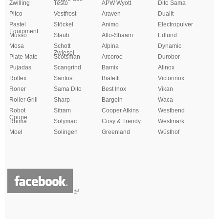
Zwilling
Testo
APW Wyott
Dito Sama
Pitco
Vestfrost
Araven
Dualit
Pastel
Stöckel
Animo
Electropulver
Equipment
Musso
Staub
Alto-Shaam
Edlund
Mosa
Schott
Alpina
Dynamic
Zwiesel
Plate Mate
Scotsman
Arcoroc
Durobor
Pujadas
Scangrind
Bamix
Alinox
Roltex
Santos
Bialetti
Victorinox
Roner
Sama Dito
Best Inox
Vikan
Roller Grill
Sharp
Bargoin
Waca
Robot
Sitram
Cooper Atkins
Westbend
Coupe
Rhima
Solymac
Cosy & Trendy
Westmark
Moel
Solingen
Greenland
Wüsthof