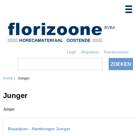
Login
Registreer
Klantenservice
Z
o
Z
e
k
Home
›
Junger
o
e
U
n
e
Junger
b
k
e
Junger
v
n
e
Braadpan - Hamburger Junger
t
l