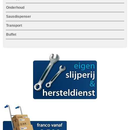
d
Onderhoud
Sausdispenser
p
Transport
a
Buffet
n
-
H
a
m
b
u