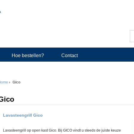
Z
o
Z
e
k
o
e
Hoe bestellen?
Contact
n
e
k
Home
›
Gico
v
U
e
Gico
b
l
e
Lavasteengrill Gico
d
n
Lavasteengrill op open kast Gico. Bij GICO vindt u steeds de juiste keuze