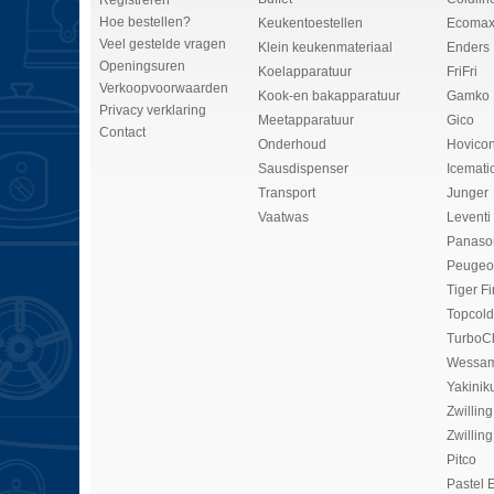
Registreren
Hoe bestellen?
Keukentoestellen
Ecomax
Veel gestelde vragen
Klein keukenmateriaal
Enders
Openingsuren
Koelapparatuur
FriFri
Verkoopvoorwaarden
Kook-en bakapparatuur
Gamko
Privacy verklaring
Meetapparatuur
Gico
Contact
Onderhoud
Hovico
Sausdispenser
Icemati
Transport
Junger
Vaatwas
Leventi
Panaso
Peugeo
Tiger Fi
Topcold
TurboC
Wessam
Yakinik
Zwilling
Zwilling
Pitco
Pastel 