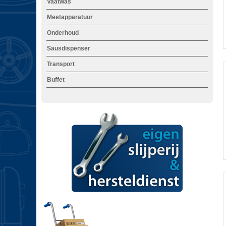
Vaatwas
Meetapparatuur
Onderhoud
i
Sausdispenser
Transport
Buffet