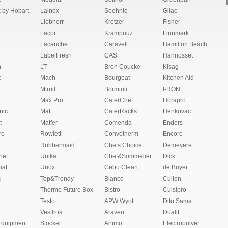
 by Hobart
Lainox
Soehnle
Gilac
Liebherr
Kretzer
Fisher
Lacor
Krampouz
Finnmark
Lacanche
Caravell
Hamilton Beach
LabelFresh
CAS
Hannosset
n
LT
Bron Coucke
Kisag
c
Mach
Bourgeat
Kitchen Aid
Miroil
Bormioli
I-RON
Max Pro
CaterChef
Horapro
nic
Matt
CaterRacks
Henkovac
t
Matfer
Comenda
Enders
re
Rowlett
Convotherm
Encore
Rubbermaid
Chefs Choice
Demeyere
hef
Unika
Chef&Sommelier
Dick
at
Unox
Cebo Clean
de Buyer
u
Top&Trendy
Blanco
Culion
Thermo Future Box
Bistro
Cuisipro
Testo
APW Wyott
Dito Sama
Vestfrost
Araven
Dualit
Equipment
Stöckel
Animo
Electropulver