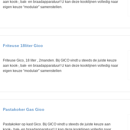
aan kook-, bak- en braadapparatuur! U kan deze kooklijnen volledig naar
eigen keuze “modulair” samenstellen.
h
e
r
Friteuse 18liter Gico
Friteuse Gico, 18 liter , 2manden. Bij GICO vindt u steeds de juiste keuze
aan kook-, bak- en braadapparatuur! U kan deze kooklijnen volledig naar
eigen keuze “modulair” samenstellen
Pastakoker Gas Gico
Pastakoker op kast Gico. Bij GICO vindt u steeds de juiste keuze aan
kook-, bak- en braadapparatuur! U kan deze kooklijnen volledig naar