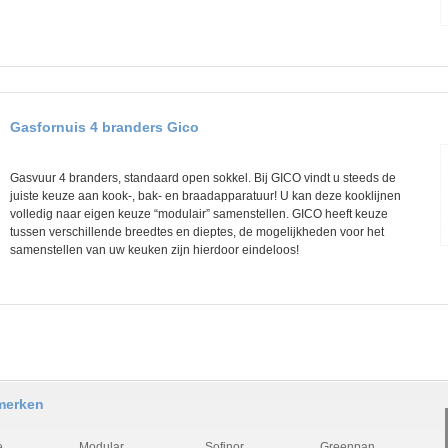
Gasfornuis 4 branders Gico
Gasvuur 4 branders, standaard open sokkel. Bij GICO vindt u steeds de
juiste keuze aan kook-, bak- en braadapparatuur! U kan deze kooklijnen
volledig naar eigen keuze “modulair” samenstellen. GICO heeft keuze
tussen verschillende breedtes en dieptes, de mogelijkheden voor het
samenstellen van uw keuken zijn hierdoor eindeloos!
merken
e
Modular
Sofinor
Greenpan