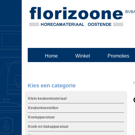
Home
Winkel
Promoties
Kies een categorie
Klein keukenmateriaal
Keukentoestellen
Koelapparatuur
Kook-en bakapparatuur
t