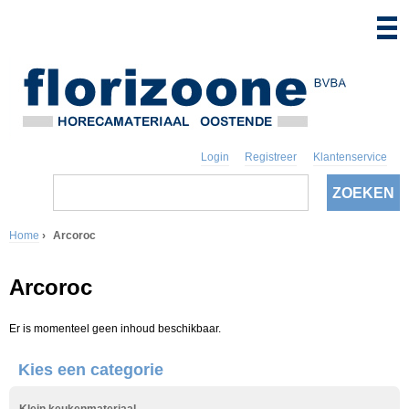
Login
Registreer
Klantenservice
Z
o
Z
e
k
Home
›
Arcoroc
o
e
U
n
e
Arcoroc
b
k
e
Er is momenteel geen inhoud beschikbaar.
v
n
Kies een categorie
e
t
l