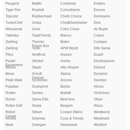
Peugeot
Matfer
Comenda
Enders
Tiger Fire
Rowlett
Convotherm
Encore
Topcold
Rubbermaid
Chefs Choice
Demeyere
TurboChef
Unika
Chef&Sommelier
Dick
Wessamat
Unox
Cebo Clean
de Buyer
Yakiniku
Top&Trendy
Blanco
Culion
Zwilling
Thermo
Bistro
Cuisipro
Future Box
Zwilling
Testo
APW Wyott
Dito Sama
Pitco
Vestfrost
Araven
Dualit
Pastel
Stöckel
Animo
Electropulver
Equipment
Musso
Staub
Alto-Shaam
Edlund
Mosa
Schott
Alpina
Dynamic
Zwiesel
Plate Mate
Scotsman
Arcoroc
Durobor
Pujadas
Scangrind
Bamix
Alinox
Roltex
Santos
Bialetti
Victorinox
Roner
Sama Dito
Best Inox
Vikan
Roller Grill
Sharp
Bargoin
Waca
Robot
Sitram
Cooper Atkins
Westbend
Coupe
Rhima
Solymac
Cosy & Trendy
Westmark
Moel
Solingen
Greenland
Wüsthof