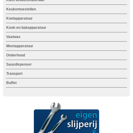
Klein keukenmateriaal
h
d
Keukentoestellen
i
Koelapparatuur
e
Kook-en bakapparatuur
r
Vaatwas
Meetapparatuur
Onderhoud
Sausdispenser
Transport
Buffet