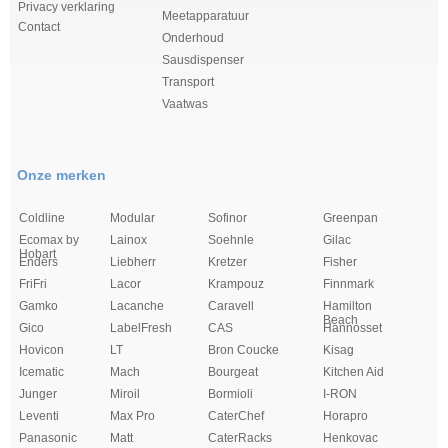
Privacy verklaring
Meetapparatuur
Contact
Onderhoud
Sausdispenser
Transport
Vaatwas
Onze merken
Coldline
Modular
Sofinor
Greenpan
Ecomax by
Lainox
Soehnle
Gilac
Hobart
Enders
Liebherr
Kretzer
Fisher
FriFri
Lacor
Krampouz
Finnmark
Gamko
Lacanche
Caravell
Hamilton
Beach
Gico
LabelFresh
CAS
Hannosset
Hovicon
LT
Bron Coucke
Kisag
Icematic
Mach
Bourgeat
Kitchen Aid
Junger
Miroil
Bormioli
I-RON
Leventi
Max Pro
CaterChef
Horapro
Panasonic
Matt
CaterRacks
Henkovac